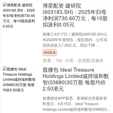
博星配资 建研院
(603183.SH)：2025年归母
净利润730.60万元，每10股
拟派利0.05元
格隆汇4月17日丨建研院(603183.SH)公
布2025年年度报告，报告期内，公司实
现营业收入7.93亿元，同比下降
12.65%；归属于上市公司股东的净利润
博星配资
为....
查看：
192
分类：
炒股配资服务
股腰包 Ideal Treasure
Holdings Limited减持瑞和数
智(03680)30万股 每股均价
2.50港元
智通财经APP获悉，香港联交所最新资
料显示，4月15日，Ideal Treasure
Holdings Limited减持瑞和数智(03680)30