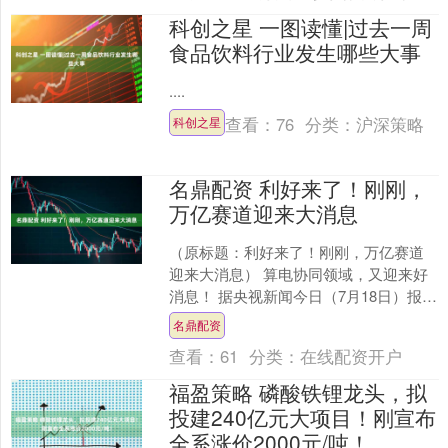
科创之星 一图读懂|过去一周
食品饮料行业发生哪些大事
....
查看：
76
分类：
沪深策略
科创之星
名鼎配资 利好来了！刚刚，
万亿赛道迎来大消息
（原标题：利好来了！刚刚，万亿赛道
迎来大消息） 算电协同领域，又迎来好
消息！ 据央视新闻今日（7月18日）报
道，在2026世界人工智能大会上，国家
名鼎配资
能源局负责人透....
查看：
61
分类：
在线配资开户
福盈策略 磷酸铁锂龙头，拟
投建240亿元大项目！刚宣布
全系涨价2000元/吨！