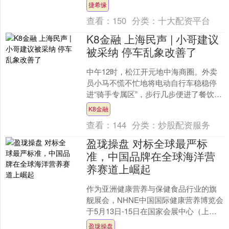
告》提到，上海经常参加体育锻炼的人
捷希缘
数比例已达50.7%....
查看：
150
分类：
十大配资平台
K8金融 上海民声 | 小哥建议
被采纳 停车乱象改善了
中午12时，松江开元地中海商圈。外卖
员小马不慌不忙地将电动自行车稳稳停
进“骑手专属区”，步行几步便进了餐饮店
取餐。“以前可不是这样，一到饭点，大
K8金融
家为了抢时间，车....
查看：
144
分类：
炒股配资服务
盈珑操盘 对标全球最严标
准，中国品牌在全球海洋营
养赛道上崛起
作为亚洲健康营养与保健食品行业的旗
舰展会，NHNE中国国际健康营养博览会
于5月13日-15日在国家会展中心（上
海）举行。本届展会紧扣国家战略脉
盈珑操盘