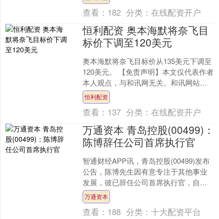
搏，精准把握市场变....
查看：
182
分类：
在线配资开户
恒利配资 奥本海默将奈飞目
标价下调至120美元
奥本海默将奈飞目标价从135美元下调至
120美元。 【免责声明】本文仅代表作者
本人观点，与和讯网无关。和讯网站对
文中陈述、观点判断保持中立，不对所
恒利配资
包含内容的准确....
查看：
137
分类：
在线配资开户
万通资本 青岛控股(00499)：
陈博辞任公司首席执行官
智通财经APP讯，青岛控股(00499)发布
公告，陈博先生因有意专注于其他事业
发展，彼已辞任公司首席执行官，自
2026年4月17日起生效。 【免责声明】
万通资本
本文仅代....
查看：
188
分类：
十大配资平台