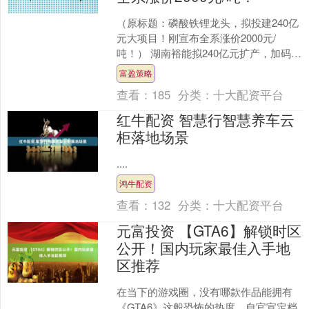
（原标题：磷酸铁锂龙头，拟投建240亿
元大项目！刚宣布全系涨价2000元/
吨！） 湖南裕能拟240亿元扩产，加码一
体化布局。此前，公司宣布全系列磷酸
富盈策略
铁锂产品价格....
查看：
185
分类：
十大配资平台
红牛配资 智慧行智慧养车云
柜落地场景
....
鸿牛配资
查看：
132
分类：
十大配资平台
元富投资 【GTA6】解锁时区
公开！国内玩家最佳入手地
区推荐
在当下的游戏圈，没有哪款作品能拥有
《GTA6》这般恐怖的热度。自官宣定档