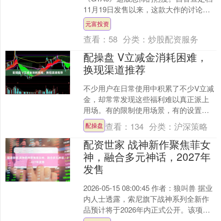
11月19日发售以来，这款大作的讨论度
始终居高不下。目前游戏发售倒计时已
元富投资
不足200天，无....
查看：
58
分类：
炒股配资服务
配操盘 V立减金消耗困难，
换现渠道推荐
不少用户在日常使用中积累了不少V立减
金，却常常发现这些福利难以真正派上
用场。有的限制使用场景，有的设置门
槛过高，甚至部分立减金临近过期也找
查看：
134
分类：
沪深策略
配操盘
不到合适的使用方式。面....
配资世家 战神新作聚焦菲女
神，融合多元神话，2027年
发售
2026-05-15 08:00:45 作者：狼叫兽 据业
内人士透露，索尼旗下战神系列全新作
品预计将于2026年内正式公开。该项目
由圣塔莫尼卡工作室主导开发，目....