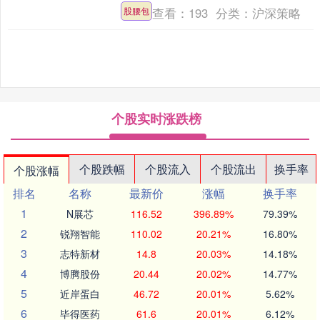
万股，每股均....
查看：
193
分类：
沪深策略
股腰包
个股实时涨跌榜
个股跌幅
个股流入
个股流出
换手率
个股涨幅
排名
名称
最新价
涨幅
换手率
1
N展芯
116.52
396.89%
79.39%
2
锐翔智能
110.02
20.21%
16.80%
3
志特新材
14.8
20.03%
14.18%
4
博腾股份
20.44
20.02%
14.77%
5
近岸蛋白
46.72
20.01%
5.62%
6
毕得医药
61.6
20.01%
6.12%