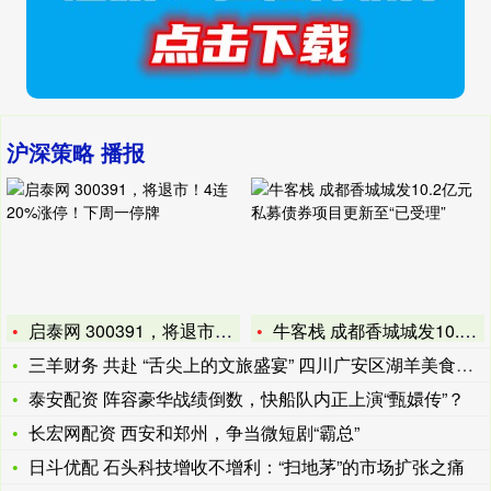
沪深策略 播报
启泰网 300391，将退市！4连20%涨停！下周一停牌
牛客栈 成都香城城发10.2亿元私募债券项目更新至“已受理”
三羊财务 共赴 “舌尖上的文旅盛宴” 四川广安区湖羊美食文化
泰安配资 阵容豪华战绩倒数，快船队内正上演“甄嬛传”？
长宏网配资 西安和郑州，争当微短剧“霸总”
日斗优配 石头科技增收不增利：“扫地茅”的市场扩张之痛