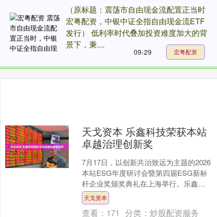
（原标题：震荡市自由现金流配置正当时
宏粤配资，中银中证全指自由现金流ETF
发行） 低利率时代叠加投资难度加大的背
景下，秉....
09-29
宏粤配资
天戈资本 乐鑫科技荣获本站
卓越治理创新奖
7月17日，以创新共治致远为主题的2026
本站ESG年度研讨会暨第四届ESG新标
杆企业奖颁奖典礼在上海举行。乐鑫信
息科技(上海)股份有限公司(688018.SH....
天戈资本
查看：
171
分类：
炒股配资服务