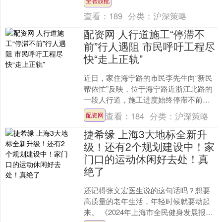
全智股配
的杰我睿平台微信小程序....
查看：
189
分类：
沪深策略
配资网 人行道施工“停滞不
前”行人遇阻 市民呼吁工程尽
快“走上正轨”
近日，家住海宁路的市民李先生向“新民
帮侬忙”反映，位于海宁路近浙江北路的
一段人行道，施工进度始终停滞不前，
现场管理更是严重缺位。这不仅拉低了
查看：
184
分类：
沪深策略
配资网
街区的“颜值”，更给....
捷希缘 上海3大地标全新升
级！还有2个规划建设中！家
门口的运动休闲好去处！真
绝了
还记得张文宏医生说的这句话吗？想要
高质量的老年生活，年轻时候就要动起
来。 《2024年上海市全民健身发展报