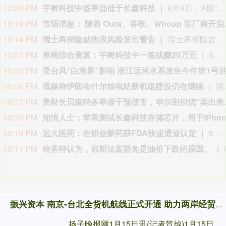
09:03 PM
09:02 PM
08:51 PM
08:38 PM
超纯应材：股票将于2026年8月11日在创业板上市
08:38 PM
超纯应材：获深交所上市同意，股票代码301717
08:27 PM
北京君正通过港交所上市聆讯
据港交所文件，8月9日，北京君正集成电路股份有限公司更新聆讯后资料集，意味着该公司港交所IPO通过聆讯。
08:20 PM
08:19 PM
招商证券：
07:48 PM
8月9日《新闻联播》主要内容
今天《新闻联播》主要内容有：1.【新思想引领新征程】丰收背后的“稳”与“进”； 2.我国加快推进算力网建设； 3.我国加强对基础研究的长期稳定支持； 4.台风“白海豚”登陆 各地各部门全力应对； 5.7月份居民消费价格指数保持温和上涨； 6.我国加快自然资源“一张图”平台建设； 7.我国生态修复治理取得新成效； 8.【文化中国行】平遥古城活态保护焕发新光彩； 9.国内联播快讯： （1）我国地热资源直接利用规模稳居世界首位； （2）7月下旬全国在田蔬菜面积1.06亿亩 供应充足； （3）我国渤海首个千亿方大气田一期开发项目全面投产； （4）2026“百县对百校促就业行动”校地人才供需对接会举行； （5）第16届全国残疾人健身周活动启动； （6）《2026中国AI盛典》今晚总台央视综合频道播出； 10.伊朗称在美国接受其条件前不会重新开放霍尔木兹海峡： （1）伊媒称有证据显示 美军在对伊朗的军事行动中使用含磷弹药； （2）美媒称美“爱国者”导弹库存不足1700枚； 11.加拿大不列颠哥伦比亚省因林火快速蔓延进入紧急状态 大批居民撤离 美犹他州两处林火仍失控 消防直升机坠毁致两人死亡； 12.国际联播快讯： （1）俄驻日大使称日本谋“核”将招致反制； （2）保加利亚称境内爆炸无人机或来自乌克兰； （3）台风“白海豚”在日本和菲律宾引发灾情； （4）意大利埃特纳火山喷发影响机场航班。
07:46 PM
远信储能递表港交所
据港交所文件，8月9日，深圳市远信储能技术股份有限公司向港交所提交上市申请书，独家保荐人为招银国际。
振兴资本 南京-台北全货机航线正式开通 助力两岸经贸往来
扬子晚报网1月15日讯(记者笪越)1月15日