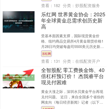
查看：
182
分类：
炒股配资服务
乐红网 世界黄金协会：2025
年全球黄金总需求创历史新
高
受基本面因素支撑，国际现货黄金价
格、纽约商品交易所4月黄金期货价格1
月28日均突破每盎司5500美元历史新
高。 图为1月29日，在浙江省湖州市德清
乐红网
县禹越镇的一家....
查看：
131
分类：
在线配资开户
全智股配 零工费换金饰、40
倍杠杆预订价！ 杰我睿平台
现兑付困难
黄金大涨之际，深圳水贝黄金平台再现
兑付问题。 近日，来自全国多个省份的
网友向《每日经济新闻》记者（以下简
称每经记者）表示，自己平时买卖黄金