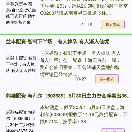
下午4时25分，运载26.5吨货物的顺丰航空
O3263航班从南京禄口机场飞往....
01-16
振兴资本
益丰配资 智驾下半场：有人掉队 有人渐入佳境
（原标题：智驾下半场：有人掉队 有人
渐入佳境）益丰配资 上海车展前一周，
发布会依旧密集，但曾经铺天盖地的智
驾营销已经悄然....
09-27
益丰配资
熊猫配资 海利尔（603639）5月30日主力资金净卖出3676.24万元
本站消息，截至2025年5月30日收盘，海
利尔(603639)报收于14.18元熊猫配资，下
跌6.71%，换手率7.28....