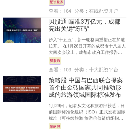
配资世家
查看：
164
分类：
在线配资开户
贝股通 瞄准3万亿元，成都
亮出关键“筹码”
步入“十五五”，新一轮格局重塑正在加速
拉开。 在1月28日开幕的成都市十八届人
大四次会议上，成都市政府工作报告明
确了2026年重点布局的十方面工作。其
贝股通
中，“坚持....
查看：
103
分类：
十大配资平台
策略股 中国与巴西联合提案
首个由金砖国家共同推动形
成的旅游领域国际标准发布
1月29日，记者从文化和旅游部获悉，日
前国际标准化组织（ISO）正式发布国际
标准《可持续旅游 旅游价值链组织指标
使用要求与指南》（ISO 18060:2026....
策略股