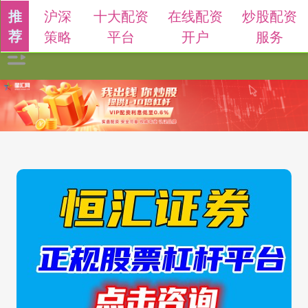
沪深
十大配资
在线配资
炒股配资
推
荐
策略
平台
开户
服务