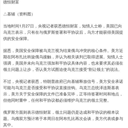
德恒财富
△基辅（资料图）
当地时间1月27日，央视记者获悉德恒财富，知情人士称，美国已向
乌克兰表示，只有在与俄罗斯签署和平协议后，乌方才能获得美国提
供的安全保障。
据悉，美国安全保障被乌克兰视为结束俄乌冲突的核心条件。美方近
期在阿布扎比斡旋俄乌接触，并认为相关谈判已取得进展。知情人士
强调，美国并未向乌克兰强加和平协议具体内容，也未要求其必须在
领土问题上让步，否认美方试图迫使乌克兰接受“割让领土”的说法。
不过，央视记者获悉，特朗普政府已向基辅释放信号，美方安全承诺
可能与乌克兰是否接受和平协议直接挂钩。乌克兰总统泽连斯基表
示，美方关于安全保障的文件已准备完毕，正等待签署时间和地点，
但他同时重申，任何和平协议都必须维护乌克兰的领土完整。
俄罗斯方面则表示德恒财富，领土问题仍是达成和平协议的根本议
题。乌俄双方预计将于本周日在阿布扎比再次会谈，美方代表或参与
其中。