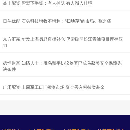
益丰配资 智驾下半场：有人掉队 有人渐入佳境
日斗优配 石头科技增收不增利：“扫地茅”的市场扩张之痛
东方汇赢 华发上海另辟蹊径补仓 仍需破局松江青浦项目库存压
力
德恒财富 知情人士：俄乌和平协议‌签署已成乌获美安全保障先
决条件
广禾配资 上周军工ETF领涨市场 资金买入科技类基金