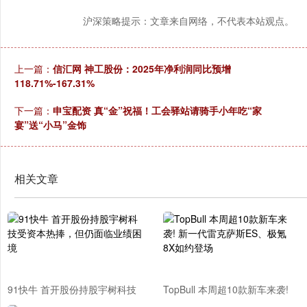
沪深策略提示：文章来自网络，不代表本站观点。
上一篇：
信汇网 神工股份：2025年净利润同比预增
118.71%-167.31%
下一篇：
申宝配资 真“金”祝福！工会驿站请骑手小年吃“家
宴”送“小马”金饰
相关文章
91快牛 首开股份持股宇树科技
TopBull 本周超10款新车来袭!
受资本热捧，但仍面临业绩困境
新一代雷克萨斯ES、极氪8X如