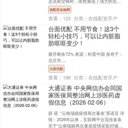
尼克斯交锋时，依然展现了强大的竞争
力，最终以111-113小负对手。此役中，
速配发金融网
独行侠的表现可圈....
查看：
123
分类：
在线配资开户
台面优配 不用节食！这3个
轻松小技巧，可以让内脏脂
肪哐哐变少！
展开剩余72% 来源：科普中国 发布于：
北京市....
台面优配
查看：
198
分类：
在线配资开户
大通证券 中央网信办会同国
家医保局整治网上涉医药虚
假信息（2026·02·06）
辟 谣 “云南瑞丽疫情再次暴发”系谣言 详
情：2026年以来，互联网平台流传多条
关于“云南瑞丽再次暴发疫情采取封城措