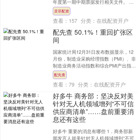
年度第一期中期票据发行相关文件。 本
期债券发行金额上限5亿元，期限3年，
灵菲配资
募集资金拟全部....
查看：
157
分类：
在线配资开户
配先查 50.1%！重回扩张区
间
国家统计局12月31日发布数据显示，12
月份，制造业采购经理指数（PMI）、非
制造业商务活动指数和综合PMI产出指数
分别为50.1%、50.2%和50.7%，比....
配先查
查看：
79
分类：
在线配资开户
好多牛 商务部：坚决反对美
针对无人机领域增列“不可信
供应商清单”……盘前重要消
息还有这些
好多牛 重要的消息有哪些 1．商务部新
闻发言人就美针对无人机领域增列“不可