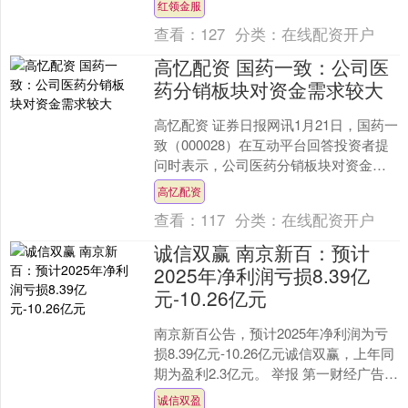
红领金服
当。即日起，海南控股微信....
查看：
127
分类：
在线配资开户
高忆配资 国药一致：公司医
药分销板块对资金需求较大
高忆配资 证券日报网讯1月21日，国药一
致（000028）在互动平台回答投资者提
问时表示，公司医药分销板块对资金需
求较大，近些年受外部环境影响，应收
高忆配资
账款有所增加....
查看：
117
分类：
在线配资开户
诚信双赢 南京新百：预计
2025年净利润亏损8.39亿
元-10.26亿元
南京新百公告，预计2025年净利润为亏
损8.39亿元-10.26亿元诚信双赢，上年同
期为盈利2.3亿元。 举报 第一财经广告合
作，请点击这里此内容为第一财经原
诚信双盈