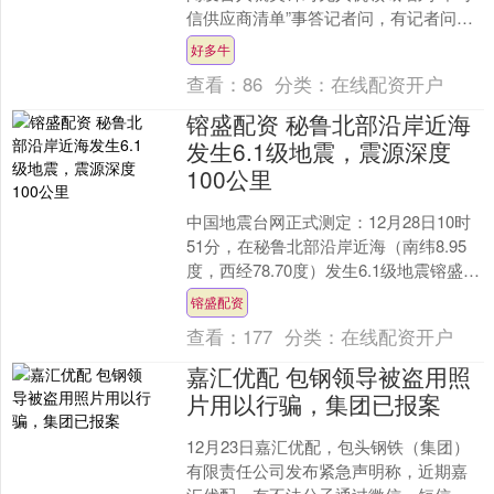
信供应商清单”事答记者问，有记者问：
近日，美国联邦通信委员会（FCC）发
好多牛
布公告，宣布将....
查看：
86
分类：
在线配资开户
镕盛配资 秘鲁北部沿岸近海
发生6.1级地震，震源深度
100公里
中国地震台网正式测定：12月28日10时
51分，在秘鲁北部沿岸近海（南纬8.95
度，西经78.70度）发生6.1级地震镕盛配
资，震源深度100公里。....
镕盛配资
查看：
177
分类：
在线配资开户
嘉汇优配 包钢领导被盗用照
片用以行骗，集团已报案
12月23日嘉汇优配，包头钢铁（集团）
有限责任公司发布紧急声明称，近期嘉