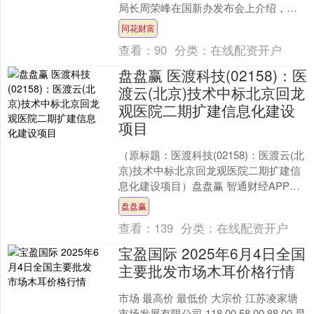
局长周荣峰在国新办发布会上介绍，
2026年，交通运输部计划在全国高速公
同花财富
路服务区建设....
查看：
90
分类：
在线配资开户
盘盘赢 医渡科技(02158)：医
渡云(北京)技术中标北京回龙
观医院二期扩建信息化建设
项目
（原标题：医渡科技(02158)：医渡云(北
京)技术中标北京回龙观医院二期扩建信
息化建设项目）盘盘赢 智通财经APP
讯，医渡科技(02158)发布公告，近期，
盘盘赢
公....
查看：
139
分类：
在线配资开户
宝盈国际 2025年6月4日全国
主要批发市场木耳价格行情
市场 最高价 最低价 大宗价 江苏凌家塘
市场发展有限公司 118.00 58.00 88.00 昆