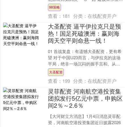
会并发表重要讲话。 中共中央总书记、
98策略
国家主席、中央....
查看：
181
分类：
在线配资开户
大圣配资 逼平伊拉克只是预
热！国足死磕澳洲：赢则海
阔天空平则命悬一线！
01 首战复盘：有遗憾大圣配资，更有希
望 对于中国U23而言，与伊拉克的这场
平局，绝非一场沉闷的握手言和。从比
赛的第一分钟起，紧张与悬念就贯穿始
大圣配资
终。开场仅7分钟....
查看：
199
分类：
在线配资开户
灵菲配资 河南航空港投资集
团拟发行5亿元中票，申购区
间2％～2.6％
【大河财立方消息】1月4日消息灵菲配
资，河南航空港投资集团近日披露2026