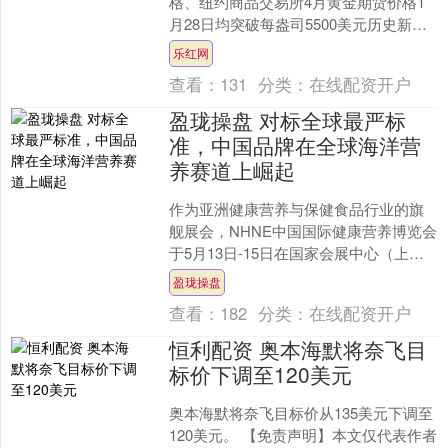
格、纽约商品交易所4月黄金期货价格1
月28日均突破每盎司5500美元历史新
高。 图为1月29日，在浙江省湖州市德清
乐红网
县禹越镇的一家....
查看：
131
分类：
在线配资开户
盈珑操盘 对标全球最严标
准，中国品牌在全球海洋营
养赛道上崛起
作为亚洲健康营养与保健食品行业的旗
舰展会，NHNE中国国际健康营养博览会
于5月13日-15日在国家会展中心（上
海）举行。本届展会紧扣国家战略脉
盈珑操盘
搏，精准把握市场变....
查看：
182
分类：
在线配资开户
恒利配资 奥本海默将奈飞目
标价下调至120美元
奥本海默将奈飞目标价从135美元下调至
120美元。 【免责声明】本文仅代表作者