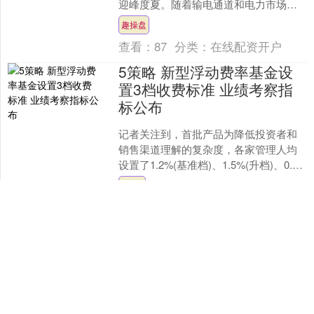
迎峰度夏。随着输电通道和电力市场的
建设完善，省间调剂余缺、互济共保正
趣操盘
成为各地迎战电力峰值....
查看：
87
分类：
在线配资开户
5策略 新型浮动费率基金设
置3档收费标准 业绩考察指
标公布
记者关注到，首批产品为降低投资者和
销售渠道理解的复杂度，各家管理人均
设置了1.2%(基准档)、1.5%(升档)、0.6%
(降档)的三档费率水平，以及和年化跑赢
5策略
6....
查看：
137
分类：
在线配资开户
个股实时涨跌榜