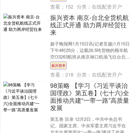
创....
查看：
152
分类：
在线配资开户
振兴资本 南京-台北全货机航
线正式开通 助力两岸经贸往
来
扬子晚报网1月15日讯(记者笪越)1月15日
下午4时25分，运载26.5吨货物的顺丰航
空O3263航班从南京禄口机场飞往台北，
南京—台北货运航线顺利开通。据
振兴资本
悉，....
查看：
218
分类：
在线配资开户
98策略 【学习《习近平谈治
国理政》第五卷】(七十六)全
面推动共建“一带一路”高质量
发展
第五卷 目录 12月2日，中共中央总书
记、国家主席、中央军委主席习近平在
北京出席第四次“一带一路”建设工作座谈