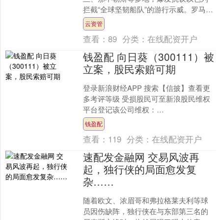
拦截“全球坚韧船队”的游行示威。罗马上
千名示威者高喊支持巴勒斯坦、反对以
云资管
色列政府的口号，从....
查看：
89
分类：
在线配资开户
钱盈配 向日葵（300111）被
立案，股民索赔可期
登录新浪财经APP 搜索【信披】查看更
多考评等级 受损股民可至新浪股民维权
平台登记该公司维权：
http://wq.finance.sina.com.cn/ 关注....
钱盈配
查看：
119
分类：
在线配资开户
速配发金融网 交易风波再
起，独行侠的局面愈发复
杂……
随着欧文、浓眉哥和弗拉格莱夫利等球
员因伤缺阵，独行侠在与东部第三名的