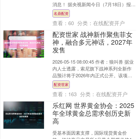
消息！ 据央视新闻今日（7月18日）报
道，在2026世界人工智能大会上，国家
名鼎配资
能源局负责人透....
查看：
60
分类：
在线配资开户
配资世家 战神新作聚焦菲女
神，融合多元神话，2027年
发售
2026-05-15 08:00:45 作者：狼叫兽 据业
内人士透露，索尼旗下战神系列全新作
品预计将于2026年内正式公开。该项目
由圣塔莫尼卡工作室主导开发，目....
配资世家
查看：
163
分类：
在线配资开户
乐红网 世界黄金协会：2025
年全球黄金总需求创历史新
高
受基本面因素支撑，国际现货黄金价