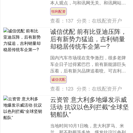
本人观点，与和讯网无关。和讯网站对
文中陈述、观点判断保持中立，不对所
恒利配资
包含内容的准确....
查看：
137
分类：
在线配资开户
诚信优配 前有比亚迪压阵，
后有新势力猛追，吉利销量
却稳居传统车企第一?
国内汽车市场现在竞争激烈，很多老牌
车企日子过得紧巴巴，前有新能源巨头
压着，后有新兴品牌追着咬。可吉利汽
车却活得挺自在，虽然很少看到它家车
诚信优配
型霸占新能源销量榜首，但....
查看：
123
分类：
在线配资开户
云资管 意大利多地爆发示威
活动 抗议以色列拦截“全球坚
韧船队”
当地时间10月1日晚，意大利罗马、米
兰、那不勒斯等多地，爆发抗议以色列