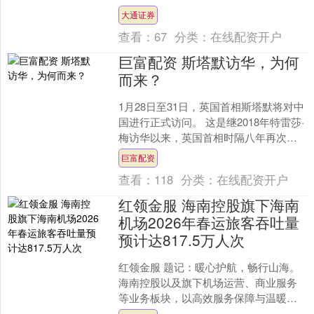
施”的不实视频信息，引发关注。经核
大通证券
实，网传....
查看：
67
分类：
在线配资开户
巨富配资 斯塔默访华，为何
而来？
1月28日至31日，英国首相斯塔默将对中
国进行正式访问。 这是继2018年特雷莎·
梅访华以来，英国首相时隔八年再次踏
上中国土地。 在全球经济复苏乏力、美
巨富配资
欧同盟裂....
查看：
118
分类：
在线配资开户
红领金服 海南控股旗下海南
机场2026年春运旅客吞吐量
预计达817.5万人次
红领金服 题记：暖心护航，畅行山海。
海南控股以及旗下机场运营、商业服务
等业务板块，以高效服务保障与温暖贴
心守护，迎接八方来客，践行海控担