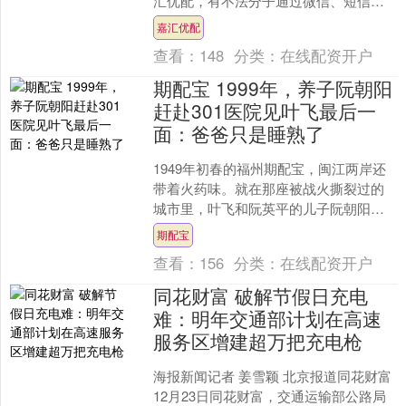
汇优配，有不法分子通过微信、短信等
形式冒用包钢(集团)公司领导名义、盗用
嘉汇优配
公开报道中的领导....
查看：
148
分类：
在线配资开户
期配宝 1999年，养子阮朝阳
赶赴301医院见叶飞最后一
面：爸爸只是睡熟了
1949年初春的福州期配宝，闽江两岸还
带着火药味。就在那座被战火撕裂过的
城市里，叶飞和阮英平的儿子阮朝阳第
一次见面。那天，14岁的少年站在军区
期配宝
大院门口，怯生生地....
查看：
156
分类：
在线配资开户
同花财富 破解节假日充电
难：明年交通部计划在高速
服务区增建超万把充电枪
海报新闻记者 姜雪颖 北京报道同花财富
12月23日同花财富，交通运输部公路局