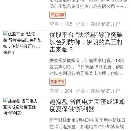
明市王旗营蔬菜批发市场有限公司 -- --
9.00 武威昊天....
宝盈国际
查看：
105
分类：
在线配资开户
优股平台 “法塔赫”导弹突破
以色列防御，伊朗的真正打
击来临？
据央视新闻报道，伊朗国家电视台18日
发表声明称，17日晚至18日凌晨，伊朗
对以色列进行的导弹袭击表明，伊朗
的“法塔赫”导弹突破了以色列的防御优股
优股平台
平台，使其“完全....
查看：
204
分类：
在线配资开户
趣操盘 省间电力互济成迎峰
度夏保供“新利器”
新华财经北京6月4日电 夏季用电高峰日
益临近趣操盘，各地电力企业加紧备战