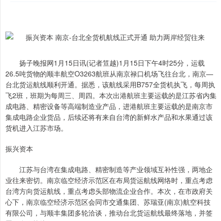
扬子晚报网1月15日讯(记者笪越)1月15日下午4时25分，运载
26.5吨货物的顺丰航空O3263航班从南京禄口机场飞往台北，南京—
台北货运航线顺利开通。据悉，该航线采用B757全货机执飞，每周执
飞2班，班期为每周三、周四。本次出港航班主要运载的是江苏省内集
成电路、精密设备等高端制造业产品，进港航班主要运载的是南京市
集成电路企业货品，后续还将有来自台湾的新鲜水产品和水果通过该
货机进入江苏市场。
振兴资本
江苏与台湾在集成电路、精密制造等产业领域互补性强，两地企
业往来密切。南京临空经济示范区在布局货运航线网络时，重点考虑
台湾方向货运航线，重点考虑头部物流企业合作。本次，在市政府关
心下，南京临空经济示范区会同市交通集团、苏瑞亚(南京)航空科技
有限公司，与顺丰集团多轮洽谈，推动台北货运航线最终落地，并签