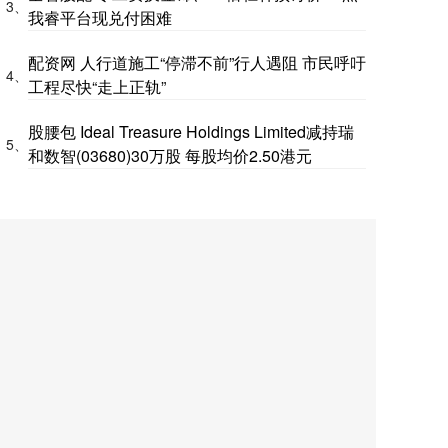
3、
我睿平台现兑付困难
配资网 人行道施工“停滞不前”行人遇阻 市民呼吁
4、
工程尽快“走上正轨”
股腰包 Ideal Treasure Holdings Limited减持瑞
5、
和数智(03680)30万股 每股均价2.50港元