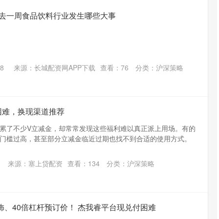
过去一周食品饮料行业发生哪些大事
8
来源：长城配资网APP下载
查看：
76
分类：
沪深策略
困难，换现渠道推荐
累了不少V立减金，却常常发现这些福利难以真正派上用场。有的
门槛过高，甚至部分立减金临近过期也找不到合适的使用方式。
来源：塞上贷配资
查看：
134
分类：
沪深策略
饰、40倍杠杆预订价！ 杰我睿平台现兑付困难