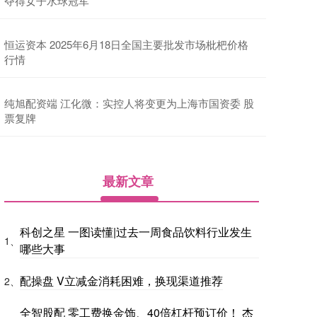
夺得女子水球冠军
恒运资本 2025年6月18日全国主要批发市场枇杷价格
行情
纯旭配资端 江化微：实控人将变更为上海市国资委 股
票复牌
最新文章
科创之星 一图读懂|过去一周食品饮料行业发生
1、
哪些大事
配操盘 V立减金消耗困难，换现渠道推荐
2、
全智股配 零工费换金饰、40倍杠杆预订价！ 杰