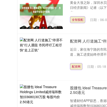
黄金大涨之际，深圳水贝
日经济新闻》记者（以下
上证指数
3940.04
.40
2.13%
39.68
1.
序....
日期：06-0
全智股配
配资网 人行道施工“停
近日，家住海宁路的市民
道，施工进度始终停滞不前
日期：05-18
配资网
股腰包 Ideal Treasu
2.50港元
智通财经APP获悉，香港联交所最
减持瑞和数智(03680)30