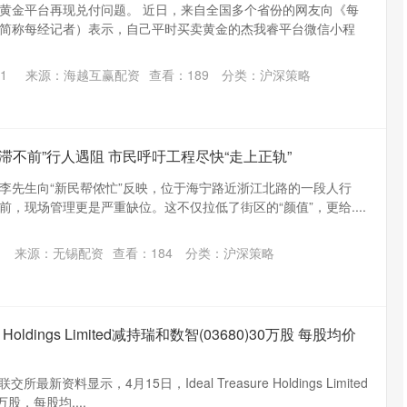
黄金平台再现兑付问题。 近日，来自全国多个省份的网友向《每
简称每经记者）表示，自己平时买卖黄金的杰我睿平台微信小程
深证成指
14311.01
02%
200.89
1.42%
1
来源：海越互赢配资
查看：
189
分类：
沪深策略
滞不前”行人遇阻 市民呼吁工程尽快“走上正轨”
李先生向“新民帮侬忙”反映，位于海宁路近浙江北路的一段人行
，现场管理更是严重缺位。这不仅拉低了街区的“颜值”，更给....
来源：无锡配资
查看：
184
分类：
沪深策略
re Holdings Limited减持瑞和数智(03680)30万股 每股均价
新资料显示，4月15日，Ideal Treasure Holdings Limited
万股，每股均....