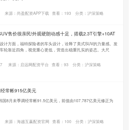
来源：尚盈配资APP下载
查看：
193
分类：
沪深策略
UV售价很亲民!外观硬朗动感十足，搭载2.3T引擎+10AT
设计方面，福特探险者的车头设计，诠释了美式SUV的力量感。发
车轮靠近四角，视觉重心更低，营造出稳重扎实的姿态。大尺
7
来源：启远网配资平台
查看：
93
分类：
沪深策略
经常帐915亿美元
韩国8月未季调经常帐91.5亿美元，前值由107.787亿美元修正为
来源：海越互赢配资官网
查看：
100
分类：
沪深策略