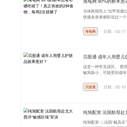
海龟网 90%的桥本
当体检报告上“抗甲状腺
状腺炎患者都听说过一个建
日期：02-17
海龟网
贝股通 成年人用婴儿
这是一种常见误区。 图
敏风险小，可能受到成年
肤....
日期：02-10
贝股通
纯旭配资 法国航母赴
纯旭配资 △法国“戴高乐