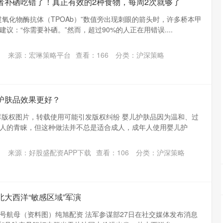
患者补硒吃错了！真正有效的2种食物，每周2次就够了
过氧化物酶抗体（TPOAb）”数值旁出现刺眼的箭头时，许多桥本甲
议：“你需要补硒。”然而，超过90%的人正在用错误....
来源：宏琳策略平台
查看：
166
分类：
沪深策略
护肤品效果更好？
库版权图片，转载使用可能引发版权纠纷 婴儿护肤品因为温和、过
人的青睐，但这种做法并不总是适合成人，成年人使用婴儿护
来源：好股盛配资APP下载
查看：
106
分类：
沪深策略
北大西洋“敏感区域”军演
”号航母（资料图）纯旭配资 法军参谋部27日在社交媒体发布消息