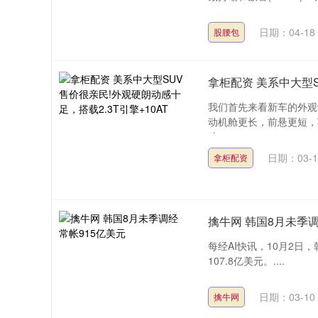
日期：04-18
股腰包
拿柜配资 美系中大型S
我们首先来看新车的外观
动机舱更长，前悬更短，
寸....
日期：03-1
拿柜配资
擒牛网 韩国8月未季调
每经AI快讯，10月2日，
107.8亿美元。....
日期：03-10
擒牛网