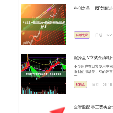
科创之星 一图读懂|
....
日期：07-1
科创之星
配操盘 V立减金消耗
不少用户在日常使用中积
限制使用场景，有的设置
面....
日期：06-18
配操盘
全智股配 零工费换金