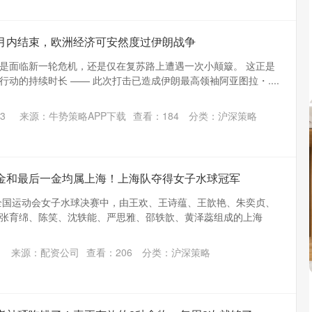
个月内结束，欧洲经济可安然度过伊朗战争
是面临新一轮危机，还是仅在复苏路上遭遇一次小颠簸。 这正是
动的持续时长 —— 此次打击已造成伊朗最高领袖阿亚图拉・....
3
来源：牛势策略APP下载
查看：
184
分类：
沪深策略
首金和最后一金均属上海！上海队夺得女子水球冠军
届全国运动会女子水球决赛中，由王欢、王诗蕴、王歆艳、朱奕贞、
张育绵、陈笑、沈轶能、严思雅、邵轶歆、黄泽蕊组成的上海
来源：配资公司
查看：
206
分类：
沪深策略