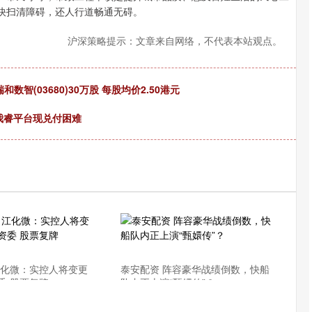
尽快扫清障碍，还人行道畅通无碍。
沪深策略提示：文章来自网络，不代表本站观点。
ed减持瑞和数智(03680)30万股 每股均价2.50港元
我睿平台现兑付困难
江化微：实控人将变更
泰安配资 阵容豪华战绩倒数，快船
委 股票复牌
队内正上演“甄嬛传”？