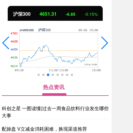
北证50
1122.88
创
3.42
0.30%
热点资讯
科创之星 一图读懂|过去一周食品饮料行业发生哪些
大事
配操盘 V立减金消耗困难，换现渠道推荐