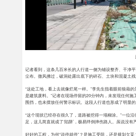
深证成指
14110.12
.92
0.57%
-34.08
-0
记者看到，这条几百米长的人行道一侧为铺设整齐、干净平
尘布。微风拂过，破洞处露出底下的碎石、土块和混凝土残
“这处工地，看上去就像烂尾一样。”李先生指着眼前狼藉
是建筑废料。”记者在现场停留的20分钟内，未发现任何
围挡，也未摆放任何警示标识。这段人行道也形成了明显的
“这个现状已经存在很久了，道路被挖得一塌糊涂。”一位沿
足，这儿简直就成了‘陷阱’，极易绊倒摔伤路人。虽说没有
好好的工程，为何“说停就停”？是施工受阻，还是规划欠