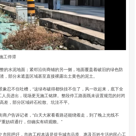
沪深300
4651.31
.24%
-6.85
-0.15%
施工停滞
整的水泥地面；紧邻沿街商铺的另一侧，地面覆盖着破旧的绿色防
渣，部分未遮盖区域甚至直接裸露出土黄色的泥土。
的景象忍不住吐槽，“这绿布破得都快挂不住了，风一吹起来，底下全
施工人员进出，现场更无施工铭牌。整段停工路面既未设置规范的封闭
高差，部分区域碎石松散、坑洼不平。
街商户告诉记者，“白天大家看看路还能绕着走，到了晚上光线不
严重妨碍通行，但确实有碍观瞻。”
妥？市民呼吁，市政工程本该是提升城市品质、惠及百姓生活的民心工