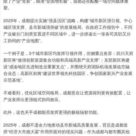
除了产业“育新”，瞄准“全国增长极”，成都还在酝酿一场空间载体重
塑。
2025年，成都提出实施“强县活区”战略，构建“城市新区强引领、中心
城区强支撑、县市新城强突破”的发展格局。在政府工作报告中，不同
产业被分门别类安置进不同区域中，进一步拼凑出一张各司其职又分
工协同的“产业地图”。
一个例子是，3个城市新区均发挥引领作用，但侧重点各异：四川天府
新区将“做强创新策源集合功能和高端高新产业支撑”；东部新区将建
设“成渝地区先进制造业重要支点”，并围绕天府国际机场发展临空融
合业态；高新区则将“建设世界领先科技园区，争创国家新兴产业发展
示范基地”。
不难看到，优化区域空间格局，成都意在让资源得到更有效配置，让
产业发挥出更强链式协同效应。
此外，这也关乎成都能否发挥更强的极核辐射功能。
2025年，成都不遗余力地推动县市新城高质量发展，背后是成都发
挥“经济大市挑大梁”作用所面对的现实问题：作为成都与都市圈其他