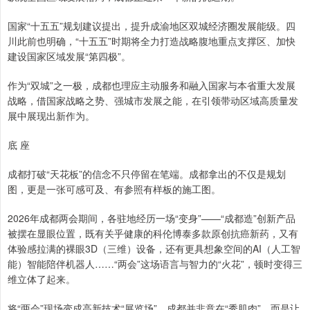
国家“十五五”规划建议提出，提升成渝地区双城经济圈发展能级。四
川此前也明确，“十五五”时期将全力打造战略腹地重点支撑区、加快
建设国家区域发展“第四极”。
作为“双城”之一极，成都也理应主动服务和融入国家与本省重大发展
战略，借国家战略之势、强城市发展之能，在引领带动区域高质量发
展中展现出新作为。
底 座
成都打破“天花板”的信念不只停留在笔端。成都拿出的不仅是规划
图，更是一张可感可及、有参照有样板的施工图。
2026年成都两会期间，各驻地经历一场“变身”——“成都造”创新产品
被摆在显眼位置，既有关乎健康的科伦博泰多款原创抗癌新药，又有
体验感拉满的裸眼3D（三维）设备，还有更具想象空间的AI（人工智
能）智能陪伴机器人……“两会”这场语言与智力的“火花”，顿时变得三
维立体了起来。
将“两会”现场变成高新技术“展览场”，成都并非意在“秀肌肉”，而是让