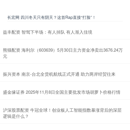
长宏网 四川冬天只有阴天？这首Rap直接“打脸”！
益丰配资 智驾下半场：有人掉队 有人渐入佳境
熊猫配资 海利尔（603639）5月30日主力资金净卖出3676.24万
元
振兴资本 南京-台北全货机航线正式开通 助力两岸经贸往来
盛金缘证券 2025年11月8日全国主要批发市场胡萝卜价格行情
沪深股票配资 牛冠全球！创业板人工智能指数暴涨背后的深层
逻辑是什么？