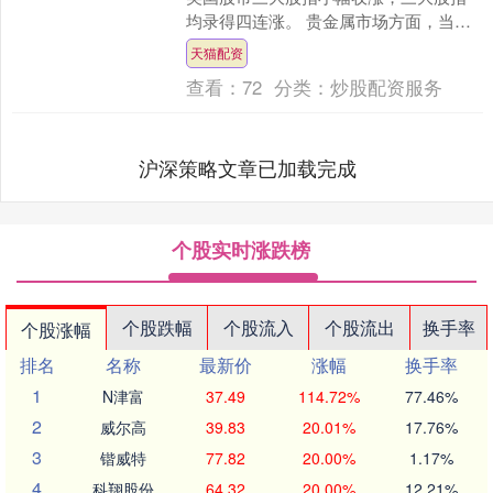
均录得四连涨。 贵金属市场方面，当天
国际贵金属价格再暴涨，金银价格再创
天猫配资
历史新高。截至发稿....
查看：
72
分类：
炒股配资服务
沪深策略文章已加载完成
个股实时涨跌榜
个股跌幅
个股流入
个股流出
换手率
个股涨幅
排名
名称
最新价
涨幅
换手率
1
N津富
37.49
114.72%
77.46%
2
威尔高
39.83
20.01%
17.76%
3
锴威特
77.82
20.00%
1.17%
4
科翔股份
64.32
20.00%
12.21%