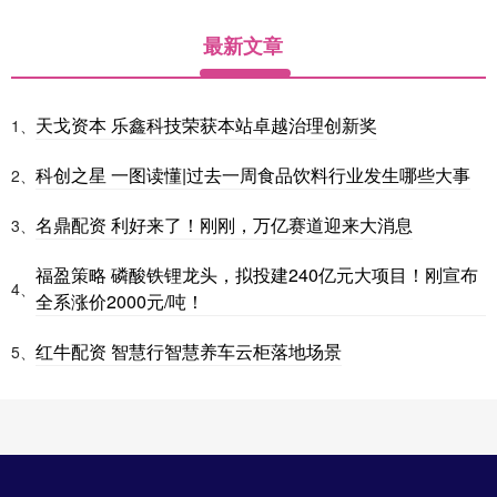
最新文章
天戈资本 乐鑫科技荣获本站卓越治理创新奖
1、
科创之星 一图读懂|过去一周食品饮料行业发生哪些大事
2、
名鼎配资 利好来了！刚刚，万亿赛道迎来大消息
3、
福盈策略 磷酸铁锂龙头，拟投建240亿元大项目！刚宣布
4、
全系涨价2000元/吨！
红牛配资 智慧行智慧养车云柜落地场景
5、