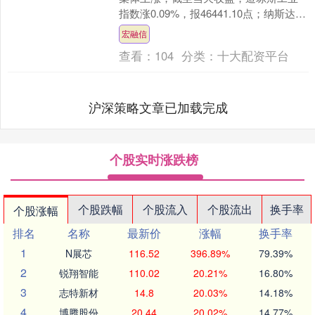
指数涨0.09%，报46441.10点；纳斯达克
指数涨0.42%，报22755.6点；标....
宏融信
查看：
104
分类：
十大配资平台
沪深策略文章已加载完成
个股实时涨跌榜
个股跌幅
个股流入
个股流出
换手率
个股涨幅
排名
名称
最新价
涨幅
换手率
1
N展芯
116.52
396.89%
79.39%
2
锐翔智能
110.02
20.21%
16.80%
3
志特新材
14.8
20.03%
14.18%
4
博腾股份
20.44
20.02%
14.77%