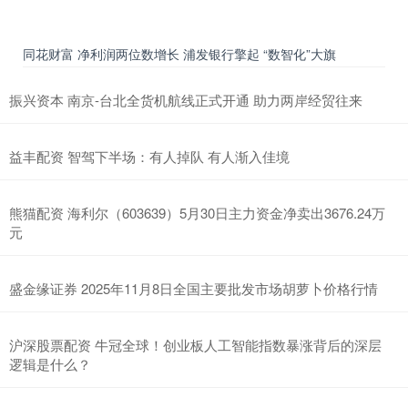
同花财富 净利润两位数增长 浦发银行擎起 “数智化”大旗
振兴资本 南京-台北全货机航线正式开通 助力两岸经贸往来
益丰配资 智驾下半场：有人掉队 有人渐入佳境
熊猫配资 海利尔（603639）5月30日主力资金净卖出3676.24万
元
盛金缘证券 2025年11月8日全国主要批发市场胡萝卜价格行情
沪深股票配资 牛冠全球！创业板人工智能指数暴涨背后的深层
逻辑是什么？