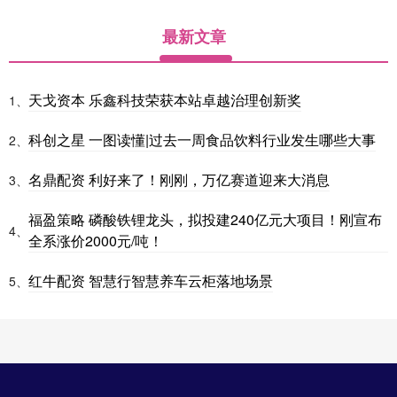
最新文章
天戈资本 乐鑫科技荣获本站卓越治理创新奖
1、
科创之星 一图读懂|过去一周食品饮料行业发生哪些大事
2、
名鼎配资 利好来了！刚刚，万亿赛道迎来大消息
3、
福盈策略 磷酸铁锂龙头，拟投建240亿元大项目！刚宣布
4、
全系涨价2000元/吨！
红牛配资 智慧行智慧养车云柜落地场景
5、