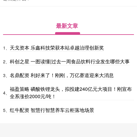
最新文章
天戈资本 乐鑫科技荣获本站卓越治理创新奖
1、
科创之星 一图读懂|过去一周食品饮料行业发生哪些大事
2、
名鼎配资 利好来了！刚刚，万亿赛道迎来大消息
3、
福盈策略 磷酸铁锂龙头，拟投建240亿元大项目！刚宣布
4、
全系涨价2000元/吨！
红牛配资 智慧行智慧养车云柜落地场景
5、