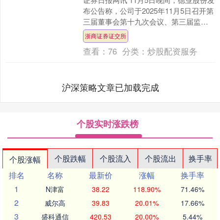
布公告称，公司于2025年11月5日召开第
三届董事会第十九次会议、第三届监事
会第十七次会议，审议通过了《关于调
浙商证券证交所
整2022....
查看：
76
分类：
炒股配资服务
沪深策略文章已加载完成
个股实时涨跌榜
个股跌幅
个股流入
个股流出
换手率
个股涨幅
排名
名称
最新价
涨幅
换手率
1
N津富
38.22
118.90%
71.46%
2
威尔高
39.83
20.01%
17.66%
3
盛科通信
420.53
20.00%
5.44%