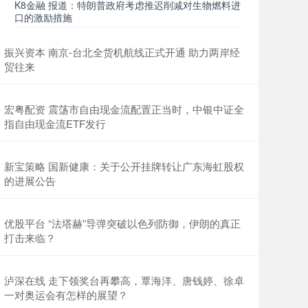
K8金融 报道：特朗普政府考虑推迟削减对生物燃料进
口的激励措施
振兴资本 南京-台北全货机航线正式开通 助力两岸经
贸往来
宏粤配资 震荡市自由现金流配置正当时，中银中证全
指自由现金流ETF发行
新宝策略 国新健康：关于公开挂牌转让广东海虹股权
的进展公告
优股平台 “法塔赫”导弹突破以色列防御，伊朗的真正
打击来临？
泸深在线 走下领奖台再攀高，覃海洋、唐钱婷、徐卓
一对奥运会有怎样的展望？