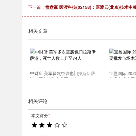
下一篇：
盘盘赢 医渡科技(02158)：医渡云(北京)技
深证成指
14311.01
.68
1.02%
200.89
1
相关文章
中财所 美军多次空袭也门拉斯伊萨
宝盈国际 20
港，死亡人数上升至74人
批发市场木耳
相关评论
本文评分
*