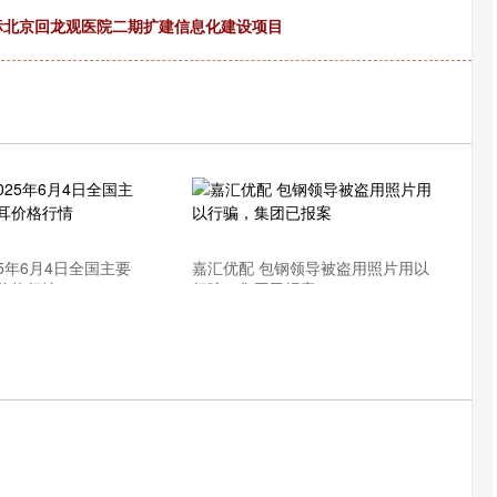
术中标北京回龙观医院二期扩建信息化建设项目
沪深300
4694.44
.42%
43.13
0.93%
25年6月4日全国主要
嘉汇优配 包钢领导被盗用照片用以
价格行情
行骗，集团已报案