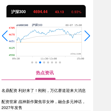
北证50
1134.24
创
11.37
1.01%
热点资讯
名鼎配资 利好来了！刚刚，万亿赛道迎来大消息
配资世家 战神新作聚焦菲女神，融合多元神话，
2027年发售