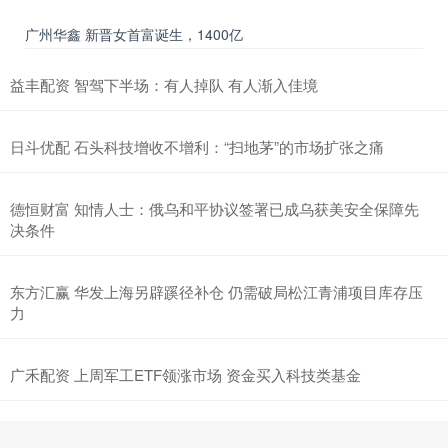
广州华鑫 新晋女首富诞生，1400亿
益丰配资 智驾下半场：有人掉队 有人渐入佳境
日斗优配 石头科技增收不增利：“扫地茅”的市场扩张之痛
德恒财富 知情人士：俄乌和平协议‌签署已成乌获美安全保障先
决条件
东方汇赢 华发上海另辟蹊径补仓 仍需破局松江青浦项目库存压
力
广禾配资 上周军工ETF领涨市场 资金买入科技类基金