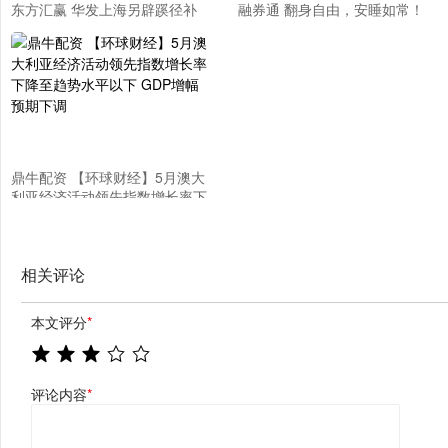
东方汇赢 华发上海另辟蹊径补
融券通 翻身自由，安睡如常！
仓 仍需破局松江青浦项目库存
为每一位珍爱自己的女性而生
压力
—— 卫迪雅 益生元卫生巾
鼎牛配资 【环球财经】5月澳大
利亚经济活动领先指数增长率下
降至趋势水平以下 GDP增幅预
期下调
相关评论
本文评分
*
评论内容
*