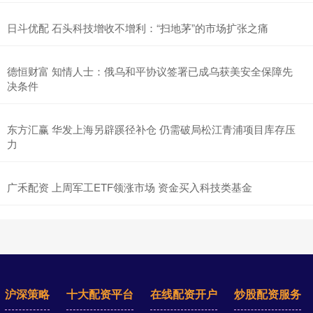
日斗优配 石头科技增收不增利：“扫地茅”的市场扩张之痛
德恒财富 知情人士：俄乌和平协议‌签署已成乌获美安全保障先
决条件
东方汇赢 华发上海另辟蹊径补仓 仍需破局松江青浦项目库存压
力
广禾配资 上周军工ETF领涨市场 资金买入科技类基金
沪深策略
十大配资平台
在线配资开户
炒股配资服务