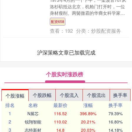
洛杉矶抵达北京，机舱门打开时，一位
身材瘦削、两鬓微霜的华裔女科学家踏
上舷梯。随行人员递来的入境单上写
配资658
着“Chien-S....
查看：
192
分类：
炒股配资服务
沪深策略文章已加载完成
个股实时涨跌榜
个股跌幅
个股流入
个股流出
换手率
个股涨幅
排名
名称
最新价
涨幅
换手率
1
N展芯
116.52
396.89%
79.39%
2
锐翔智能
110.02
20.21%
16.80%
3
志特新材
14.8
20.03%
14.18%