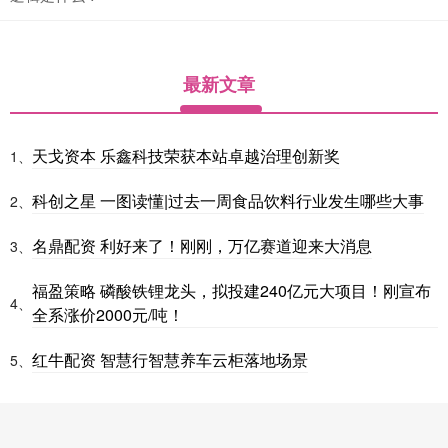
最新文章
天戈资本 乐鑫科技荣获本站卓越治理创新奖
1、
科创之星 一图读懂|过去一周食品饮料行业发生哪些大事
2、
名鼎配资 利好来了！刚刚，万亿赛道迎来大消息
3、
福盈策略 磷酸铁锂龙头，拟投建240亿元大项目！刚宣布
4、
全系涨价2000元/吨！
红牛配资 智慧行智慧养车云柜落地场景
5、